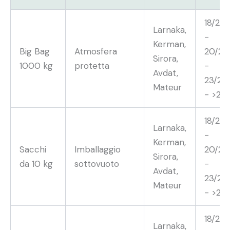
18/20
Larnaka,
-
Kerman,
Big Bag
Atmosfera
20/22
Sirora,
1000 kg
protetta
-
Avdat,
23/25
Mateur
- >25
18/20
Larnaka,
-
Kerman,
Sacchi
Imballaggio
20/22
Sirora,
da 10 kg
sottovuoto
-
Avdat,
23/25
Mateur
- >25
18/20
Larnaka,