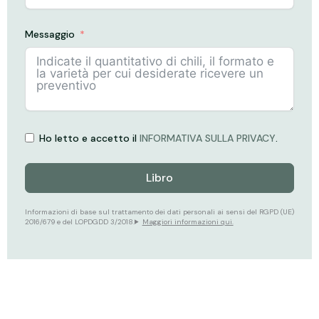
S
p
Messaggio
a
i
n
+
3
Ho letto e accetto il
INFORMATIVA SULLA PRIVACY
.
4
Libro
Informazioni di base sul trattamento dei dati personali ai sensi del RGPD (UE)
2016/679 e del LOPDGDD 3/2018.
Maggiori informazioni qui.