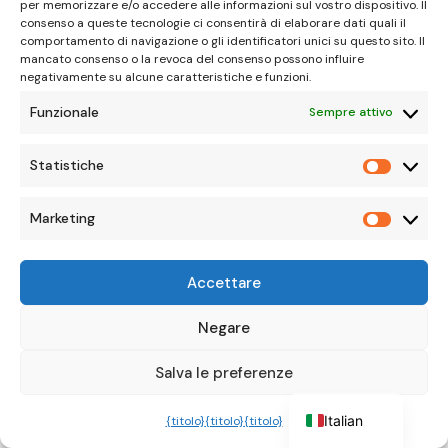
Come trattarlo
per memorizzare e/o accedere alle informazioni sul vostro dispositivo. Il
consenso a queste tecnologie ci consentirà di elaborare dati quali il
comportamento di navigazione o gli identificatori unici su questo sito. Il
Il trattamento della gengivite dipende dalla causa,
mancato consenso o la revoca del consenso possono influire
negativamente su alcune caratteristiche e funzioni.
ma le misure generali più efficaci sono:
Funzionale
Sempre attivo
Statistiche
Statisti
Identificazione dell'origine
Verificare la
presenza di funghi del legno, danni
Marketing
Marketi
meccanici, insetti o eccesso di umidità.
Potatura dei tessuti colpiti
se l'area è
Accettare
necrotica, tagliare sempre al di sotto del
English
danno e disinfettare gli strumenti.
German
Negare
Applicazione di top dressing fungicida
French
Salva le preferenze
(di solito a base di rame) quando si
Spanish
sospetta la presenza di funghi.
Italian
{titolo}
{titolo}
{titolo}
Migliorare il drenaggio del suolo
ed